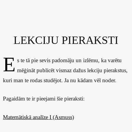
LEKCIJU PIERAKSTI
E
s te tā pie sevis padomāju un izlēmu, ka varētu
mēģināt publicēt vismaz dažus lekciju pierakstus,
kuri man te rodas studējot. Ja nu kādam vēl noder.
Pagaidām te ir pieejami šie pieraksti:
Matemātiskā analīze I (Asmuss)