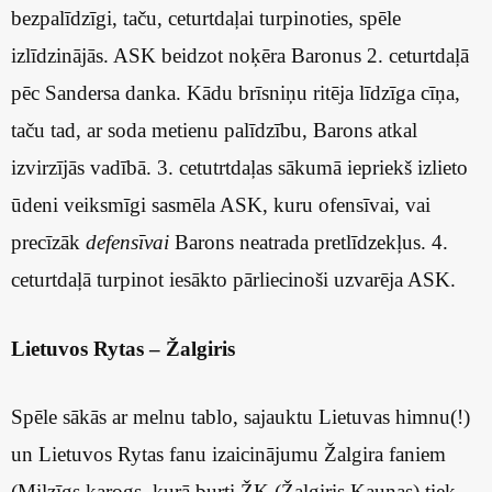
bezpalīdzīgi, taču, ceturtdaļai turpinoties, spēle
izlīdzinājās. ASK beidzot noķēra Baronus 2. ceturtdaļā
pēc Sandersa danka. Kādu brīsniņu ritēja līdzīga cīņa,
taču tad, ar soda metienu palīdzību, Barons atkal
izvirzījās vadībā. 3. cetutrtdaļas sākumā iepriekš izlieto
ūdeni veiksmīgi sasmēla ASK, kuru ofensīvai, vai
precīzāk
defensīvai
Barons neatrada pretlīdzekļus. 4.
ceturtdaļā turpinot iesākto pārliecinoši uzvarēja ASK.
Lietuvos Rytas – Žalgiris
Spēle sākās ar melnu tablo, sajauktu Lietuvas himnu(!)
un Lietuvos Rytas fanu izaicinājumu Žalgira faniem
(Milzīgs karogs, kurā burti ŽK (Žalgiris Kaunas) tiek