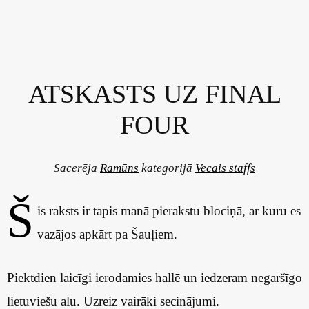
ATSKASTS UZ FINAL
FOUR
Sacerēja
Ramūns
kategorijā
Vecais staffs
Š
is raksts ir tapis manā pierakstu blociņā, ar kuru es
vazājos apkārt pa Šauļiem.
Piektdien laicīgi ierodamies hallē un iedzeram negaršīgo
lietuviešu alu. Uzreiz vairāki secinājumi.