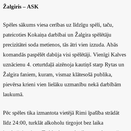
Žalgiris – ASK
Spēles sākums viesa cerības uz līdzīgu spēli, taču,
pateicoties Kokaiņa darbībai un Žalgira spēlētāju
precizitātei soda metienos, tās ātri vien izzuda. Abās
komandās paspēlēt dabūja visi spēlētāji. Vienīgi Kalves
uznācienu 4. ceturtdaļā aizēnoja kautiņš starp Rytas un
Žalgira faniem, kuram, vismaz klātesošā publika,
pievērsa krieni vien lielāku uzmanību nekā darbībām
laukumā.
Pēc spēles tika izmantota vietējā Rimi īpašība strādāt
līdz 24:00, turklāt alkoholu tirgojot bez laika