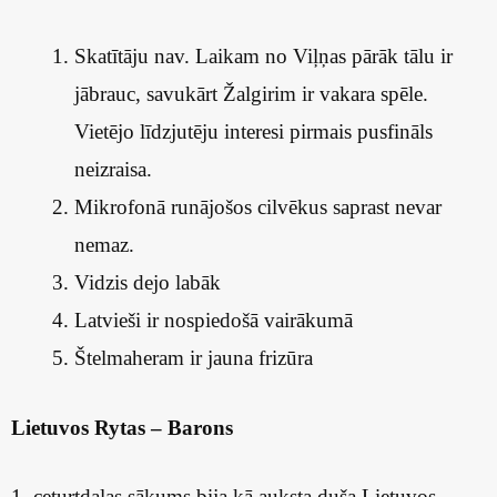
Skatītāju nav. Laikam no Viļņas pārāk tālu ir
jābrauc, savukārt Žalgirim ir vakara spēle.
Vietējo līdzjutēju interesi pirmais pusfināls
neizraisa.
Mikrofonā runājošos cilvēkus saprast nevar
nemaz.
Vidzis dejo labāk
Latvieši ir nospiedošā vairākumā
Štelmaheram ir jauna frizūra
Lietuvos Rytas – Barons
1. ceturtdaļas sākums bija kā auksta duša Lietuvos