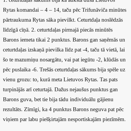
Rytas komandai – 4 – 14, taču pēc Trifunāviča minūtes
pārtraukuma Rytas sāka pievilkt. Ceturtdaļa noslēdzās
līdzīgā cīņā. 2. ceturtdaļas pirmajā piecās minūtēs
Barons iemeta tikai 2 punktus. Barons gan saņēmās un
ceturtdaļas izskaņā pievilka līdz pat -4, taču tā vietā, lai
šo te mazumiņu nosargātu, vai pat iegūtu -2, klūdās un
pēc puslaika -6. Trešās ceturtdaļas sākums bija spēle uz
vienu grozu: to, kurā meta Lietuvos Rytas. Tas pats
turpinājās arī ceturtajā. Dažus nejaušus punktus gan
Barons guva, bet tie bija tādu individuālu gājienu
rezultāts. Zīmīgi, ka 4 punktus Barons neguva pat pēc
viņiem par labu piešķirtajām nesportiskajām piezīmēm.