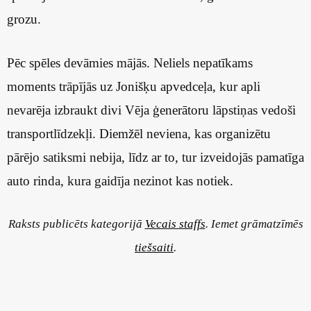
grozu.
Pēc spēles devāmies mājās. Neliels nepatīkams
moments trāpījās uz Jonišķu apvedceļa, kur apli
nevarēja izbraukt divi Vēja ģenerātoru lāpstiņas vedoši
transportlīdzekļi. Diemžēl neviena, kas organizētu
pārējo satiksmi nebija, līdz ar to, tur izveidojās pamatīga
auto rinda, kura gaidīja nezinot kas notiek.
Raksts publicēts kategorijā
Vecais staffs
. Iemet grāmatzīmēs
tiešsaiti
.