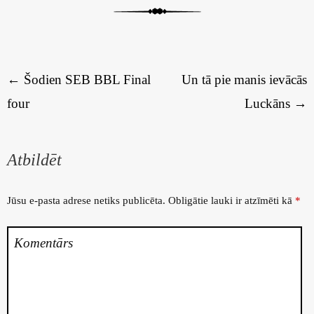
Rakstu navigācija
←
Šodien SEB BBL Final
Un tā pie manis ievācās
four
Luckāns
→
Atbildēt
Jūsu e-pasta adrese netiks publicēta.
Obligātie lauki ir atzīmēti kā
*
Komentārs