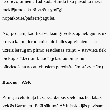
ierobežojumiem. Tad kāda stunda tika pavadīta meža
meklējumos, kurā varētu godīgi
noparkoties/padzert/pagulēt.
No, pēc tam, kad tika veiksmīgi veikts apmeklējums uz
krusta kalnu, ierodamies pie halles ap vieniem. Un
uzreiz ieraugam pirmo sestdienas atziņu – stāvvietā tiek
piekopts “dzer un brauc” (jebšu automašīnu
pārvietošana no autobusiem paredzētajām stāvvietām).
Barons – ASK
Pirmajā ceturtdaļā bezaizsardzības spēlē mazliet labāk
veicās Baronam. Pašā sākumā ASK izskatījās pavisam