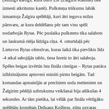
izmesti atkritumu kastē). Pulksteņa trūkumu labāk
izmantoja Žalgira spēlētāji, kuri ātri ieguva milzu
pārsvaru, ar kura deldēšanu pēc tam visu spēli
nodarbojās Rytas. Pēc puslaika pulkstens tika salabots
un laukumā ritēja līdzīga cīņa. 4. ceturtdaļā pēc
Lietuvos Rytas ofensīvas, kuras laikā tika pievlikts līdz
-4 atkal sabojājās tablo, tiesa šoreiz to ātri salaboja.
Spēles beigas izvērtās īsta fināla cienīgas – Rytas panāca
izlīdzinājumu aptuveni minūti pirms beigām. Tad
komandas apmainījās ar precīziem soda metieniem un
Žalgirim pēdējā uzbrukuma veikšanai bija atlikušas 4
sekundes. Ar tām pietika, lai vēlāk par fināla vērtīgāko
spēlētāju kronētais Dežuans Kollinss, gūtu uzvaras