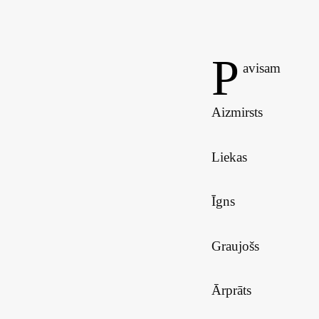
P
avisam
Aizmirsts
Liekas
Īgns
Graujošs
Ārprāts