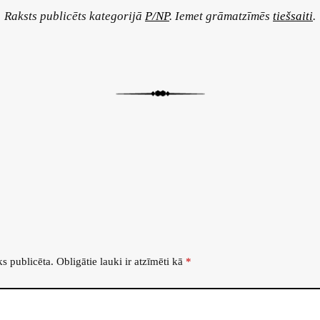
Raksts publicēts kategorijā
P/NP
. Iemet grāmatzīmēs
tiešsaiti
.
ks publicēta.
Obligātie lauki ir atzīmēti kā
*