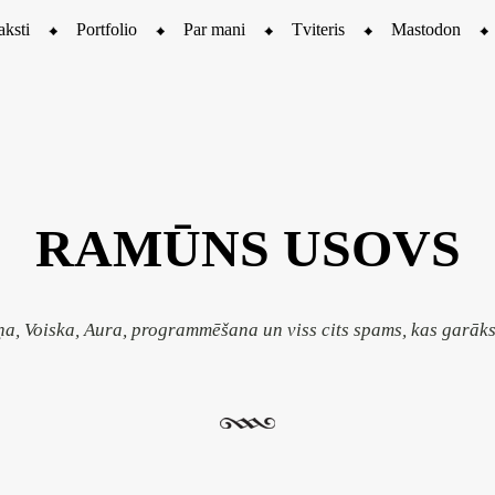
aksti
Portfolio
Par mani
Tviteris
Mastodon
RAMŪNS USOVS
ņa, Voiska, Aura, programmēšana un viss cits spams, kas garāk