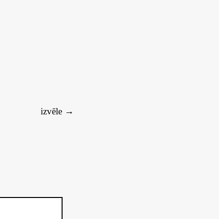
izvēle
→