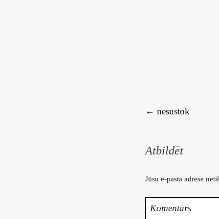
Rakstu navigācija
←
nesustok
Atbildēt
Jūsu e-pasta adrese neti
Komentārs