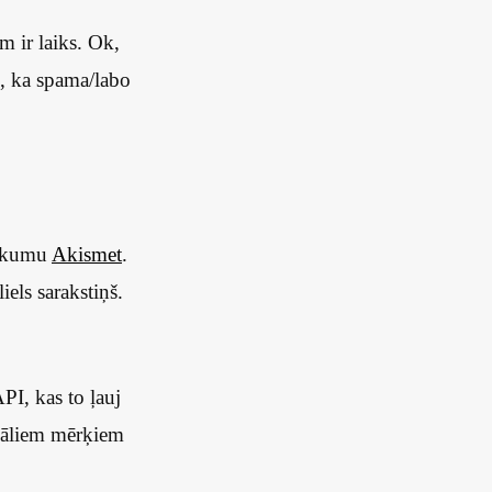
m ir laiks. Ok,
u, ka spama/labo
aukumu
Akismet
.
els sarakstiņš.
PI, kas to ļauj
ciāliem mērķiem