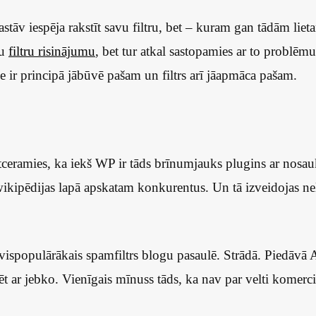
tāv iespēja rakstīt savu filtru, bet – kuram gan tādām lieta
vu
filtru risinājumu
, bet tur atkal sastopamies ar to problēm
 ir principā jābūvē pašam un filtrs arī jāapmāca pašam.
tceramies, ka iekš WP ir tāds brīnumjauks plugins ar nos
ikipēdijas lapā apskatam konkurentus. Un tā izveidojas neli
vispopulārākais spamfiltrs blogu pasaulē. Strādā. Piedāvā A
rēt ar jebko. Vienīgais mīnuss tāds, ka nav par velti komer