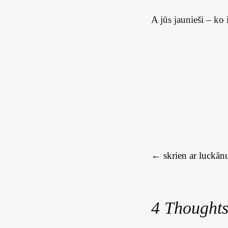
A jūs jaunieši – ko
Rakstu navigācija
←
skrien ar luckān
4 Thoughts