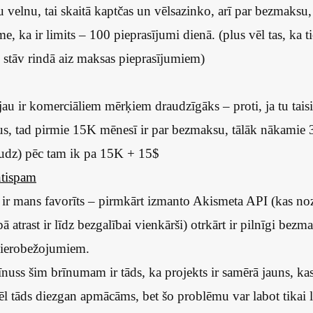
 velnu, tai skaitā kaptčas un vēlsazinko, arī par bezmaksu
ime, ka ir limits – 100 pieprasījumi dienā. (plus vēl tas, ka 
 stāv rindā aiz maksas pieprasījumiem)
 jau ir komerciāliem mērķiem draudzīgāks – proti, ja tu tais
us, tad pirmie 15K mēnesī ir par bezmaksu, tālāk nākamie 
audz) pēc tam ik pa 15K + 15$
tispam
 ir mans favorīts – pirmkārt izmanto Akismeta API (kas no
ā atrast ir līdz bezgalībai vienkārši) otrkārt ir pilnīgi bez
 ierobežojumiem.
nuss šim brīnumam ir tāds, ka projekts ir samērā jauns, kas
ēl tāds diezgan apmācāms, bet šo problēmu var labot tikai l