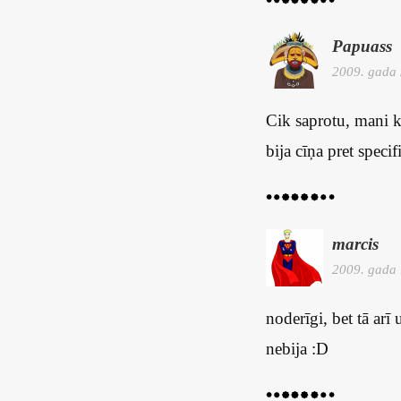
Papuass
2009. gada 
Cik saprotu, mani ko
bija cīņa pret speci
marcis
2009. gada 
noderīgi, bet tā arī 
nebija :D