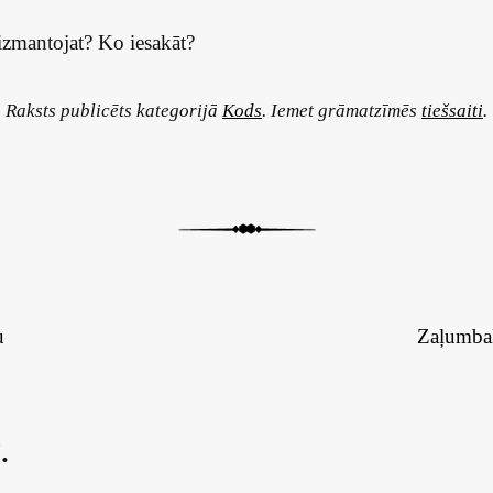
 izmantojat? Ko iesakāt?
Raksts publicēts kategorijā
Kods
. Iemet grāmatzīmēs
tiešsaiti
.
u
Zaļumbal
.