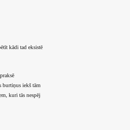
tīt kādi tad eksistē
 praksē
os burtiņus iekš tām
em, kuri tās nespēj