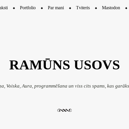
aksti
Portfolio
Par mani
Tviteris
Mastodon
RAMŪNS USOVS
ņa, Voiska, Aura, programmēšana un viss cits spams, kas garāk