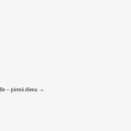
le – pirmā diena
→