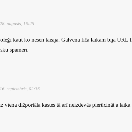
28. augusts, 16:25
lēģi kaut ko nesen taisīja. Galvenā fīča laikam bija URL fil
fisku spameri.
16. septembris, 02:36
uz viena dižportāla kastes tā arī neizdevās pierūcināt a laika