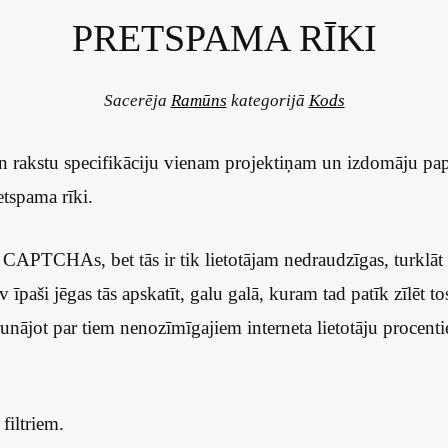
PRETSPAMA RĪKI
Sacerēja
Ramūns
kategorijā
Kods
n rakstu specifikāciju vienam projektiņam un izdomāju papē
tspama rīki.
ē CAPTCHAs, bet tās ir tik lietotājam nedraudzīgas, turklāt
v īpaši jēgas tās apskatīt, galu galā, kuram tad patīk zīlēt t
unājot par tiem nenozīmīgajiem interneta lietotāju procenti
filtriem.