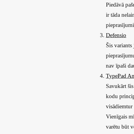
Piedāvā pašu
ir tāda nela
pieprasījumi
Defensio
Šis variants
pieprasījum
nav īpaši d
TypePad An
Savukārt šis
kodu princip
visādiemtur
Vienīgais mī
varētu būt v