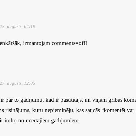
27. augusts, 04:19
vienkāršāk, izmantojam comments=off!
27. augusts, 12:05
 ir par to gadījumu, kad ir pasūtītājs, un viņam gribās kome
s risinājums, kuru nepieminēju, kas saucās “komentēt var ti
arī ir imho no neērtajiem gadījumiem.