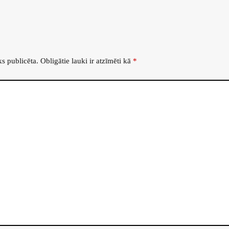
ks publicēta.
Obligātie lauki ir atzīmēti kā
*