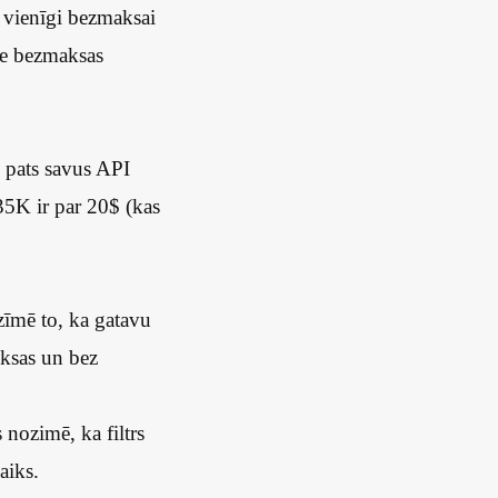
, vienīgi bezmaksai
tie bezmaksas
i pats savus API
35K ir par 20$ (kas
zīmē to, ka gatavu
maksas un bez
 nozimē, ka filtrs
aiks.