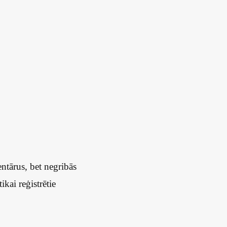
ntārus, bet negribās
kai reģistrētie