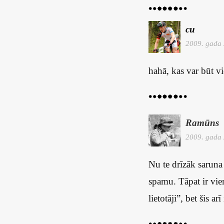
cu
2009. gada 
hahā, kas var būt 
Ramūns
2009. gada 
Nu te drīzāk saruna
spamu. Tāpat ir vien
lietotāji”, bet šis 