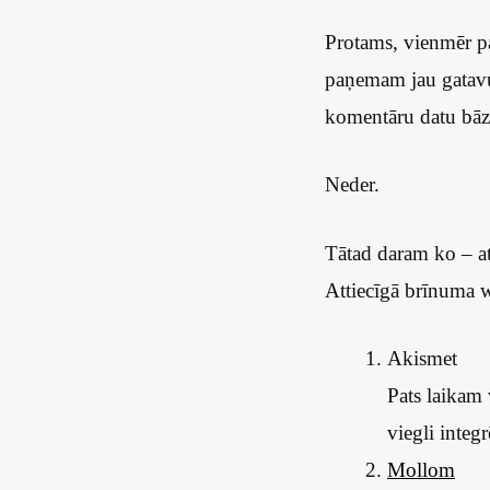
Protams, vienmēr pas
paņemam jau gata
komentāru datu bāze
Neder.
Tātad daram ko – a
Attiecīgā brīnuma w
Akismet
Pats laikam 
viegli integ
Mollom